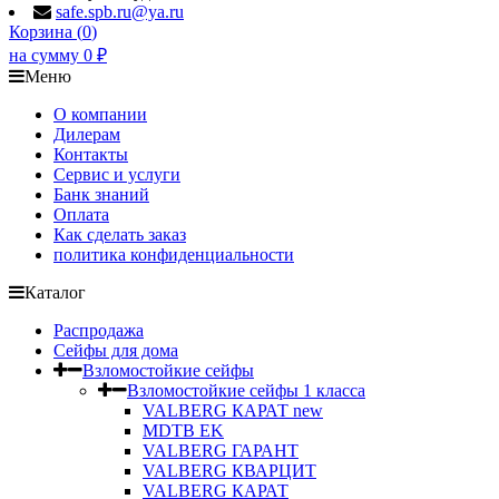
safe.spb.ru@ya.ru
Корзина (
0
)
на сумму
0
₽
Меню
О компании
Дилерам
Контакты
Сервис и услуги
Банк знаний
Оплата
Как сделать заказ
политика конфиденциальности
Каталог
Распродажа
Сейфы для дома
Взломостойкие сейфы
Взломостойкие сейфы 1 класса
VALBERG КАРАТ new
MDTB EK
VALBERG ГАРАНТ
VALBERG КВАРЦИТ
VALBERG КАРАТ