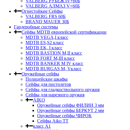
VALBERG РУБЕЖ IV+60Б
VALBERG АЛМАЗ V+60Б
Огнестойкие Сейфы
VALBERG FRS 60Б
BRAND MAUER 30Б
Гардеробные системы
Сейфы MDTB европейской сертификации
MDTB VEGA,I класс
MDTB ES,S2 класс
MDTB EK, I класс
MDTB BASTION M,II класс
MDTB FORT M,III класс
MDTB BANKER M IV класс
MDTB BURGAS M, Vкласс
Оружейные сейфы
Полицейские шкафы
Сейфы для пистолетов
Сейфы для гладкоствольного оружия
Сейфы для нарезного оружия
AIKO
Оружейные сейфы ФИЛИН 3 мм
Оружейные сейфы БЕРКУТ 2 мм
Оружейные сейфы ЧИРОК
Сейфы Aikо ТТ
класс А1