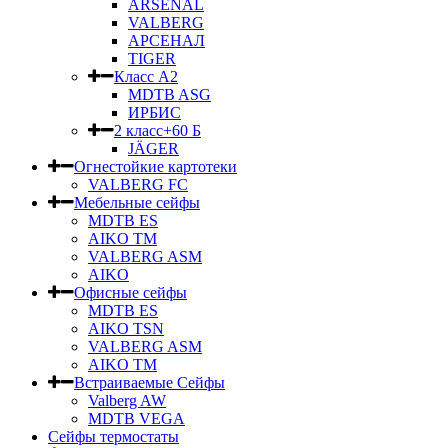
ARSENAL
VALBERG
АРСЕНАЛ
TIGER
Класс А2
MDTB ASG
ИРБИС
2 класс+60 Б
JÄGER
Огнестойкие картотеки
VALBERG FC
Мебельные сейфы
MDTB ES
AIKO TM
VALBERG ASM
AIKO
Офисные сейфы
MDTB ES
AIKO TSN
VALBERG ASM
AIKO TM
Встраиваемые Сейфы
Valberg AW
MDTB VEGA
Сейфы термостаты