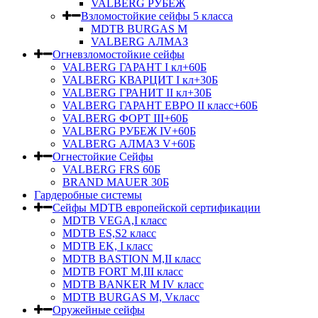
VALBERG РУБЕЖ
Взломостойкие сейфы 5 класса
MDTB BURGAS M
VALBERG АЛМАЗ
Огневзломостойкие сейфы
VALBERG ГАРАНТ I кл+60Б
VALBERG КВАРЦИТ I кл+30Б
VALBERG ГРАНИТ II кл+30Б
VALBERG ГАРАНТ ЕВРО II класс+60Б
VALBERG ФОРТ III+60Б
VALBERG РУБЕЖ IV+60Б
VALBERG АЛМАЗ V+60Б
Огнестойкие Сейфы
VALBERG FRS 60Б
BRAND MAUER 30Б
Гардеробные системы
Сейфы MDTB европейской сертификации
MDTB VEGA,I класс
MDTB ES,S2 класс
MDTB EK, I класс
MDTB BASTION M,II класс
MDTB FORT M,III класс
MDTB BANKER M IV класс
MDTB BURGAS M, Vкласс
Оружейные сейфы