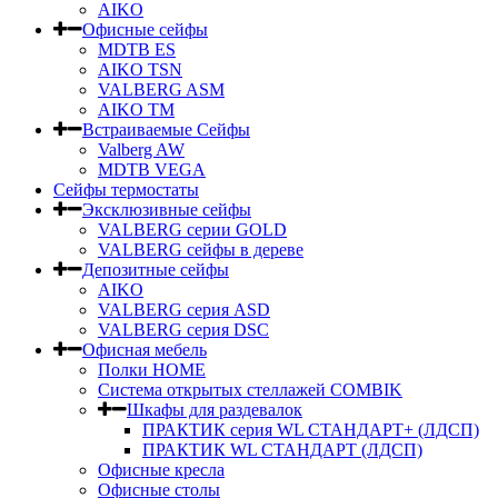
AIKO
Офисные сейфы
MDTB ES
AIKO TSN
VALBERG ASM
AIKO TM
Встраиваемые Сейфы
Valberg AW
MDTB VEGA
Сейфы термостаты
Эксклюзивные сейфы
VALBERG серии GOLD
VALBERG сейфы в дереве
Депозитные сейфы
AIKO
VALBERG серия ASD
VALBERG серия DSC
Офисная мебель
Полки HOME
Система открытых стеллажей COMBIK
Шкафы для раздевалок
ПРАКТИК серия WL СТАНДАРТ+ (ЛДСП)
ПРАКТИК WL СТАНДАРТ (ЛДСП)
Офисные кресла
Офисные столы