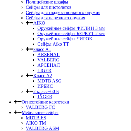
Полицейские шкафы
Сейфы для пистолетов
Сейфы для гладкоствольного оружия
Сейфы для нарезного оружия
AIKO
Оружейные сейфы ФИЛИН 3 мм
Оружейные сейфы БЕРКУТ 2 мм
Оружейные сейфы ЧИРОК
Сейфы Aikо ТТ
класс А1
ARSENAL
VALBERG
АРСЕНАЛ
TIGER
Класс А2
MDTB ASG
ИРБИС
2 класс+60 Б
JÄGER
Огнестойкие картотеки
VALBERG FC
Мебельные сейфы
MDTB ES
AIKO TM
VALBERG ASM