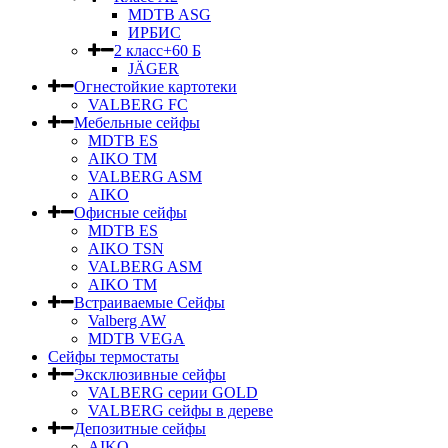
MDTB ASG
ИРБИС
2 класс+60 Б
JÄGER
Огнестойкие картотеки
VALBERG FC
Мебельные сейфы
MDTB ES
AIKO TM
VALBERG ASM
AIKO
Офисные сейфы
MDTB ES
AIKO TSN
VALBERG ASM
AIKO TM
Встраиваемые Сейфы
Valberg AW
MDTB VEGA
Сейфы термостаты
Эксклюзивные сейфы
VALBERG серии GOLD
VALBERG сейфы в дереве
Депозитные сейфы
AIKO