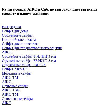
Купить сейфы AIKO в Спб. по выгодной цене вы всегда
сможете в нашем магазине.
Распродажа
Сейфы для дома
Оружейные сейфы
Полицейские шкафы
Сейфы для пистолетов
Сейфы для гладкоствольного оружия
AIKO
Оружейные сейфы ФИЛИН 3 мм
Оружейные сейфы БЕРКУТ 2 мм
Оружейные сейфы ЧИРОК
Сейфы Aikо ТТ
Мебельные сейфы
AIKO TM
AIKO
Офисные сейфы
AIKO TSN
AIKO TM
Депозитные сейфы
AIKO