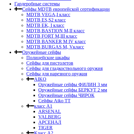
Гардеробные системы
Сейфы MDTB европейской сертификации
MDTB VEGA,I класс
MDTB ES,S2 класс
MDTB EK, I класс
MDTB BASTION M,II класс
MDTB FORT M,III класс
MDTB BANKER M IV класс
MDTB BURGAS M, Vкласс
Оружейные сейфы
Полицейские шкафы
Сейфы для пистолетов
Сейфы для гладкоствольного оружия
Сейфы для нарезного оружия
AIKO
Оружейные сейфы ФИЛИН 3 мм
Оружейные сейфы БЕРКУТ 2 мм
Оружейные сейфы ЧИРОК
Сейфы Aikо ТТ
класс А1
ARSENAL
VALBERG
АРСЕНАЛ
TIGER
Класс А2