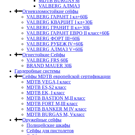
MDTB BURGAS M
VALBERG АЛМАЗ
Огневзломостойкие сейфы
VALBERG ГАРАНТ I кл+60Б
VALBERG КВАРЦИТ I кл+30Б
VALBERG ГРАНИТ II кл+30Б
VALBERG ГАРАНТ ЕВРО II класс+60Б
VALBERG ФОРТ III+60Б
VALBERG РУБЕЖ IV+60Б
VALBERG АЛМАЗ V+60Б
Огнестойкие Сейфы
VALBERG FRS 60Б
BRAND MAUER 30Б
Гардеробные системы
Сейфы MDTB европейской сертификации
MDTB VEGA,I класс
MDTB ES,S2 класс
MDTB EK, I класс
MDTB BASTION M,II класс
MDTB FORT M,III класс
MDTB BANKER M IV класс
MDTB BURGAS M, Vкласс
Оружейные сейфы
Полицейские шкафы
Сейфы для пистолетов