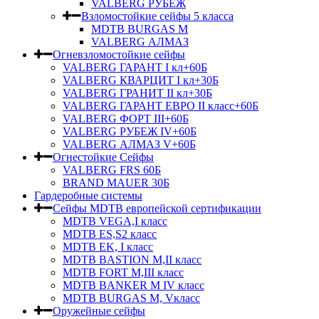
VALBERG РУБЕЖ
Взломостойкие сейфы 5 класса
MDTB BURGAS M
VALBERG АЛМАЗ
Огневзломостойкие сейфы
VALBERG ГАРАНТ I кл+60Б
VALBERG КВАРЦИТ I кл+30Б
VALBERG ГРАНИТ II кл+30Б
VALBERG ГАРАНТ ЕВРО II класс+60Б
VALBERG ФОРТ III+60Б
VALBERG РУБЕЖ IV+60Б
VALBERG АЛМАЗ V+60Б
Огнестойкие Сейфы
VALBERG FRS 60Б
BRAND MAUER 30Б
Гардеробные системы
Сейфы MDTB европейской сертификации
MDTB VEGA,I класс
MDTB ES,S2 класс
MDTB EK, I класс
MDTB BASTION M,II класс
MDTB FORT M,III класс
MDTB BANKER M IV класс
MDTB BURGAS M, Vкласс
Оружейные сейфы