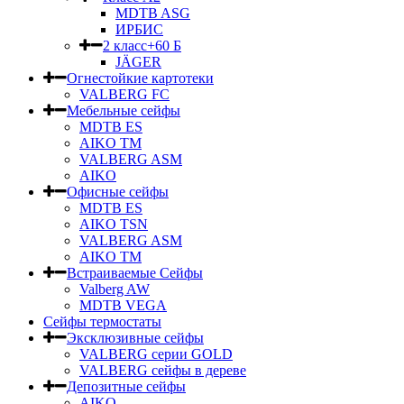
MDTB ASG
ИРБИС
2 класс+60 Б
JÄGER
Огнестойкие картотеки
VALBERG FC
Мебельные сейфы
MDTB ES
AIKO TM
VALBERG ASM
AIKO
Офисные сейфы
MDTB ES
AIKO TSN
VALBERG ASM
AIKO TM
Встраиваемые Сейфы
Valberg AW
MDTB VEGA
Сейфы термостаты
Эксклюзивные сейфы
VALBERG серии GOLD
VALBERG сейфы в дереве
Депозитные сейфы
AIKO