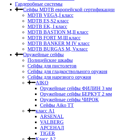
Гардеробные системы
Сейфы MDTB европейской сертификации
MDTB VEGA,I класс
MDTB ES,S2 класс
MDTB EK, I класс
MDTB BASTION M,II класс
MDTB FORT M,III класс
MDTB BANKER M IV класс
MDTB BURGAS M, Vкласс
Оружейные сейфы
Полицейские шкафы
Сейфы для пистолетов
Сейфы для гладкоствольного оружия
Сейфы для нарезного оружия
AIKO
Оружейные сейфы ФИЛИН 3 мм
Оружейные сейфы БЕРКУТ 2 мм
Оружейные сейфы ЧИРОК
Сейфы Aikо ТТ
класс А1
ARSENAL
VALBERG
АРСЕНАЛ
TIGER
Класс А2