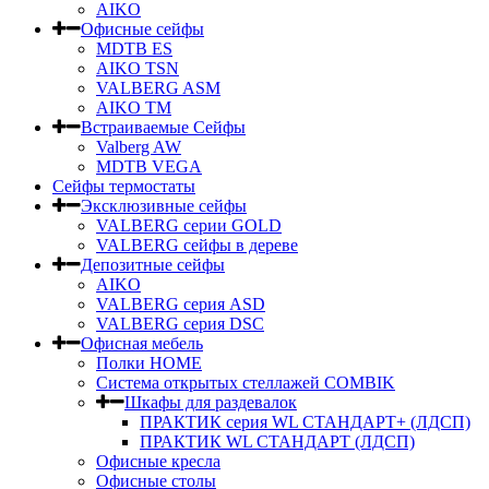
AIKO
Офисные сейфы
MDTB ES
AIKO TSN
VALBERG ASM
AIKO TM
Встраиваемые Сейфы
Valberg AW
MDTB VEGA
Сейфы термостаты
Эксклюзивные сейфы
VALBERG серии GOLD
VALBERG сейфы в дереве
Депозитные сейфы
AIKO
VALBERG серия ASD
VALBERG серия DSC
Офисная мебель
Полки HOME
Система открытых стеллажей COMBIK
Шкафы для раздевалок
ПРАКТИК серия WL СТАНДАРТ+ (ЛДСП)
ПРАКТИК WL СТАНДАРТ (ЛДСП)
Офисные кресла
Офисные столы