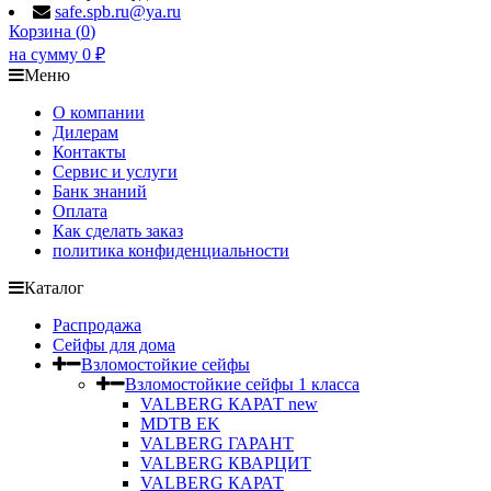
safe.spb.ru@ya.ru
Корзина (
0
)
на сумму
0
₽
Меню
О компании
Дилерам
Контакты
Сервис и услуги
Банк знаний
Оплата
Как сделать заказ
политика конфиденциальности
Каталог
Распродажа
Сейфы для дома
Взломостойкие сейфы
Взломостойкие сейфы 1 класса
VALBERG КАРАТ new
MDTB EK
VALBERG ГАРАНТ
VALBERG КВАРЦИТ
VALBERG КАРАТ