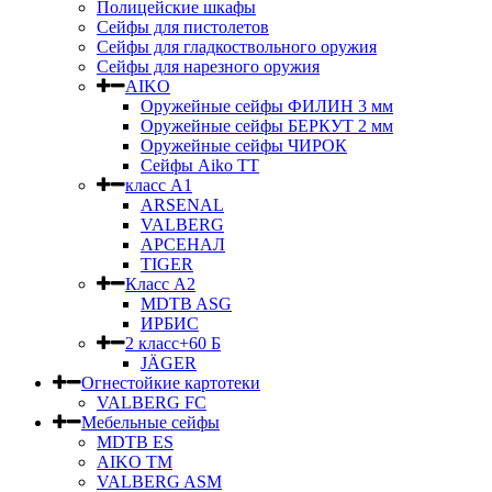
Полицейские шкафы
Сейфы для пистолетов
Сейфы для гладкоствольного оружия
Сейфы для нарезного оружия
AIKO
Оружейные сейфы ФИЛИН 3 мм
Оружейные сейфы БЕРКУТ 2 мм
Оружейные сейфы ЧИРОК
Сейфы Aikо ТТ
класс А1
ARSENAL
VALBERG
АРСЕНАЛ
TIGER
Класс А2
MDTB ASG
ИРБИС
2 класс+60 Б
JÄGER
Огнестойкие картотеки
VALBERG FC
Мебельные сейфы
MDTB ES
AIKO TM
VALBERG ASM