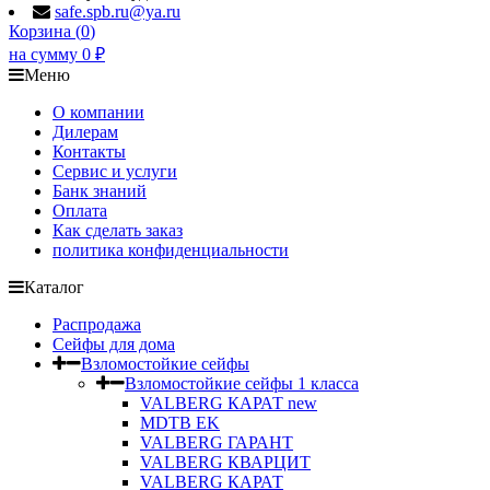
safe.spb.ru@ya.ru
Корзина (
0
)
на сумму
0
₽
Меню
О компании
Дилерам
Контакты
Сервис и услуги
Банк знаний
Оплата
Как сделать заказ
политика конфиденциальности
Каталог
Распродажа
Сейфы для дома
Взломостойкие сейфы
Взломостойкие сейфы 1 класса
VALBERG КАРАТ new
MDTB EK
VALBERG ГАРАНТ
VALBERG КВАРЦИТ
VALBERG КАРАТ