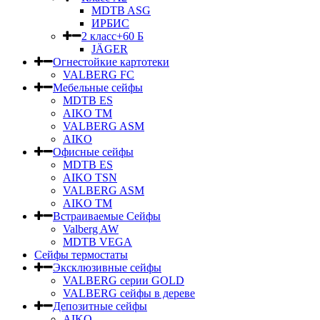
MDTB ASG
ИРБИС
2 класс+60 Б
JÄGER
Огнестойкие картотеки
VALBERG FC
Мебельные сейфы
MDTB ES
AIKO TM
VALBERG ASM
AIKO
Офисные сейфы
MDTB ES
AIKO TSN
VALBERG ASM
AIKO TM
Встраиваемые Сейфы
Valberg AW
MDTB VEGA
Сейфы термостаты
Эксклюзивные сейфы
VALBERG серии GOLD
VALBERG сейфы в дереве
Депозитные сейфы
AIKO