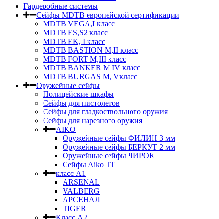
Гардеробные системы
Сейфы MDTB европейской сертификации
MDTB VEGA,I класс
MDTB ES,S2 класс
MDTB EK, I класс
MDTB BASTION M,II класс
MDTB FORT M,III класс
MDTB BANKER M IV класс
MDTB BURGAS M, Vкласс
Оружейные сейфы
Полицейские шкафы
Сейфы для пистолетов
Сейфы для гладкоствольного оружия
Сейфы для нарезного оружия
AIKO
Оружейные сейфы ФИЛИН 3 мм
Оружейные сейфы БЕРКУТ 2 мм
Оружейные сейфы ЧИРОК
Сейфы Aikо ТТ
класс А1
ARSENAL
VALBERG
АРСЕНАЛ
TIGER
Класс А2