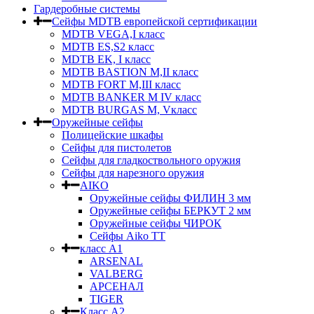
Гардеробные системы
Сейфы MDTB европейской сертификации
MDTB VEGA,I класс
MDTB ES,S2 класс
MDTB EK, I класс
MDTB BASTION M,II класс
MDTB FORT M,III класс
MDTB BANKER M IV класс
MDTB BURGAS M, Vкласс
Оружейные сейфы
Полицейские шкафы
Сейфы для пистолетов
Сейфы для гладкоствольного оружия
Сейфы для нарезного оружия
AIKO
Оружейные сейфы ФИЛИН 3 мм
Оружейные сейфы БЕРКУТ 2 мм
Оружейные сейфы ЧИРОК
Сейфы Aikо ТТ
класс А1
ARSENAL
VALBERG
АРСЕНАЛ
TIGER
Класс А2