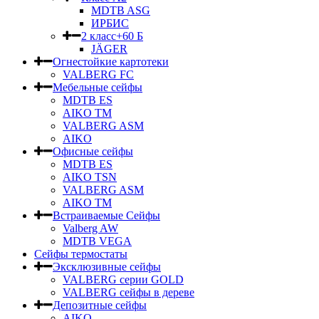
MDTB ASG
ИРБИС
2 класс+60 Б
JÄGER
Огнестойкие картотеки
VALBERG FC
Мебельные сейфы
MDTB ES
AIKO TM
VALBERG ASM
AIKO
Офисные сейфы
MDTB ES
AIKO TSN
VALBERG ASM
AIKO TM
Встраиваемые Сейфы
Valberg AW
MDTB VEGA
Сейфы термостаты
Эксклюзивные сейфы
VALBERG серии GOLD
VALBERG сейфы в дереве
Депозитные сейфы
AIKO