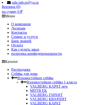
safe.spb.ru@ya.ru
Корзина (
0
)
на сумму
0
₽
Меню
О компании
Дилерам
Контакты
Сервис и услуги
Банк знаний
Оплата
Как сделать заказ
политика конфиденциальности
Каталог
Распродажа
Сейфы для дома
Взломостойкие сейфы
Взломостойкие сейфы 1 класса
VALBERG КАРАТ new
MDTB EK
VALBERG ГАРАНТ
VALBERG КВАРЦИТ
VALBERG КАРАТ